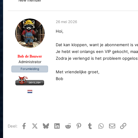
New member
r
t
e
r
26 mei 2026
Hoi,
Dat kan kloppen, want je abonnement is ve
Je hebt wel onlangs een VIP gekocht, maar
Bob de Bouwer
Zodra je verlengd is het probleem opgelos
Administrator
Forumleiding
Met vriendelijke groet,
Bob
Facebook
X
Bluesky
LinkedIn
Reddit
Pinterest
Tumblr
WhatsApp
E-mail
koppe
Deel: