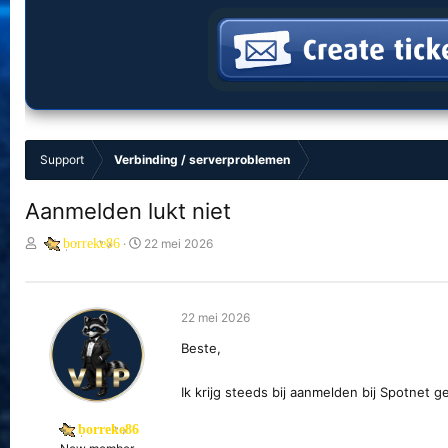
Support
Verbinding / serverproblemen
Aanmelden lukt niet
O
S
borreke86
22 mei 2026
n
t
d
a
e
r
r
t
22 mei 2026
w
d
Beste,
e
a
r
t
p
u
Ik krijg steeds bij aanmelden bij Spotnet
s
m
t
borreke86
a