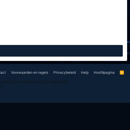
tact
Voorwaarden en regels
Privacybeleid
Help
Hoofdpagina
R
S
S
logd te houden als jij je registreert.
es.