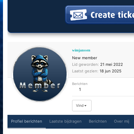
wimjanssen
New member
Lid geworden
21 mei 2022
Laatst gezien
18 jun 2025
Berichten
1
Vind
Profiel berichten
Laatste bijdragen
Berichten
Over mij