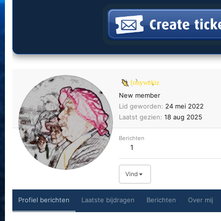
fonywekiz
New member
Lid geworden
24 mei 2022
Laatst gezien
18 aug 2025
Berichten
1
Vind
Profiel berichten
Laatste bijdragen
Berichten
Over mij